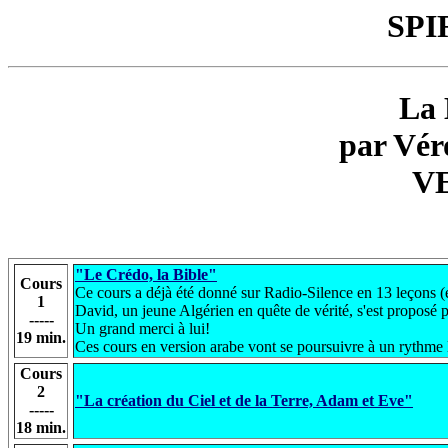
SPI
La 
par Vér
V
"Le Crédo, la Bible"
Cours
Ce cours a déjà été donné sur Radio-Silence en 13 leçons (e
1
David, un jeune Algérien en quête de vérité, s'est propo
-----
Un grand merci à lui!
19 min.
Ces cours en version arabe vont se poursuivre à un rythme l
Cours
2
"La création du Ciel et de la Terre, Adam et Eve"
-----
18 min.