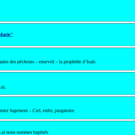
 Marie"
ins des pécheurs – enseveli – la prophétie d’Isaïe.
ui.
rnier Jugement – Ciel, enfer, purgatoire.
n Lui nous sommes baptisés