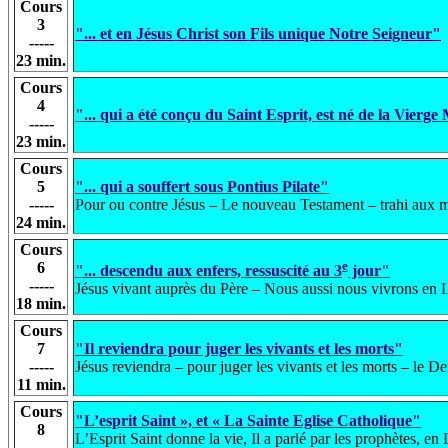
Cours
3
"... et en Jésus Christ son Fils unique Notre Seigneur"
-----
23 min.
Cours
4
"... qui a été conçu du Saint Esprit, est né de la Vierge
-----
23 min.
Cours
5
"... qui a souffert sous Pontius Pilate"
-----
Pour ou contre Jésus – Le nouveau Testament – trahi aux ma
24 min.
Cours
e
6
"... descendu aux enfers, ressuscité au 3
jour"
-----
Jésus vivant auprès du Père – Nous aussi nous vivrons en L
18 min.
Cours
7
"Il reviendra pour juger les vivants et les morts"
-----
Jésus reviendra – pour juger les vivants et les morts – le De
11 min.
Cours
"L’esprit Saint », et « La Sainte Eglise Catholique"
8
L’Esprit Saint donne la vie, Il a parlé par les prophètes, e
-----