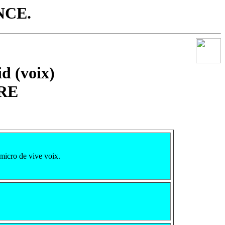
NCE.
d (voix)
RE
micro de vive voix.