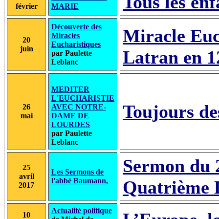
Tous les enf
février
MARIE
Découverte des
Miracle Euc
Miracles
20
Eucharistiques
juin
Latran en 1
par Paulette
Leblanc
MEDITER
L'EUCHARISTIE
Toujours de
26
AVEC NOTRE-
mai
DAME DE
LOURDES
par Paulette
Leblanc
Sermon du 2
25
Les Sermons de
avril
l'abbé Baumann,
Quatrième 
2017
Actualité politique
10