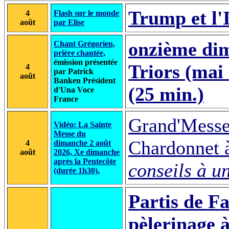
Trump et l'
4
Flash sur le monde
août
par Elise
onzième dim
Chant Grégorien,
prière chantée,
émission présentée
Triors (mai
4
par Patrick
août
Banken Président
(25 min.)
d'Una Voce
France
Grand'Messe 
Vidéo: La Sainte
Messe du
Chardonnet à
4
dimanche 2 août
août
2026, Xe dimanche
après la Pentecôte
conseils à u
(durée 1h30).
Partis de Fa
pèlerinage à