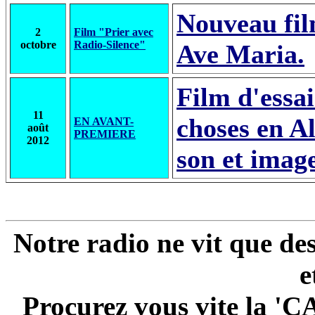
Nouveau fil
2
Film "Prier avec
octobre
Radio-Silence"
Ave Maria.
Film d'essa
11
choses en A
EN AVANT-
août
PREMIERE
2012
son et imag
Notre radio ne vit que de
e
Procurez vous vite la