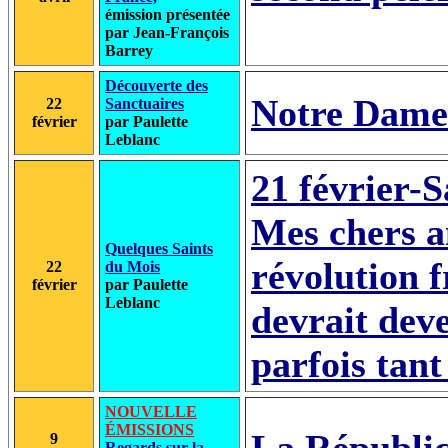
émission présentée
par Jean-François
Barrey
Découverte des
Notre Dame 
22
Sanctuaires
février
par Paulette
Leblanc
21 février-S
Mes chers am
Quelques Saints
révolution f
22
du Mois
février
par Paulette
Leblanc
devrait dev
parfois tant
NOUVELLE
ÉMISSIONS
9
Regards sur la