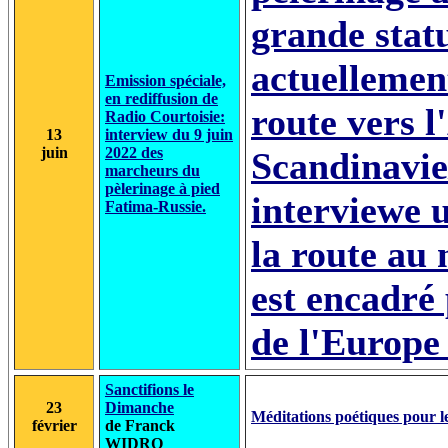
grande stat
actuellement
Emission spéciale,
en rediffusion de
route vers l
Radio Courtoisie:
13
interview du 9 juin
juin
2022 des
Scandinavie
marcheurs du
pèlerinage à pied
interviewe 
Fatima-Russie.
la route au 
est encadré
de l'Europe
Sanctifions le
23
Dimanche
Méditations poétiques pour l
février
de Franck
WIDRO