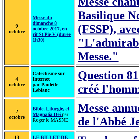
Messe chant
Basilique N
Messe du
dimanche 8
(FSSP), ave
9
octobre 2017, en
octobre
rit St Pie V (durée
"L'admirab
1h30)
Messe."
Question 81 
Catéchisme sur
4
Internet
octobre
par Paulette
créé l'homm
Leblanc
Messe annue
Bible, Liturgie, et
2
Magnalia Dei
par
octobre
de l'Abbé J
Roger le MASNE
13
LE BILLET DE