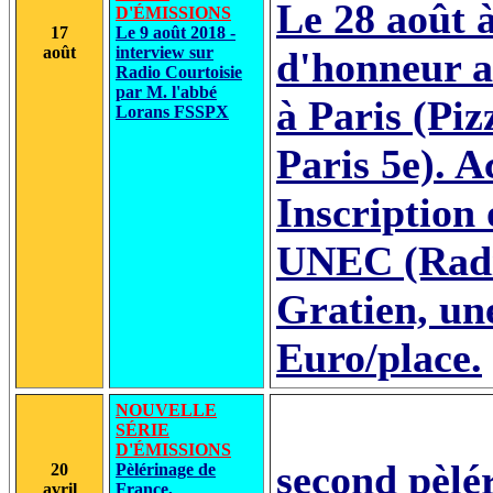
Le 28 août à
D'ÉMISSIONS
17
Le 9 août 2018 -
août
interview sur
d'honneur a
Radio Courtoisie
par M. l'abbé
à Paris (Pi
Lorans FSSPX
Paris 5e). 
Inscription 
UNEC (Radio
Gratien, u
Euro/place.
NOUVELLE
SÉRIE
D'ÉMISSIONS
second pèlé
20
Pèlérinage de
avril
France,