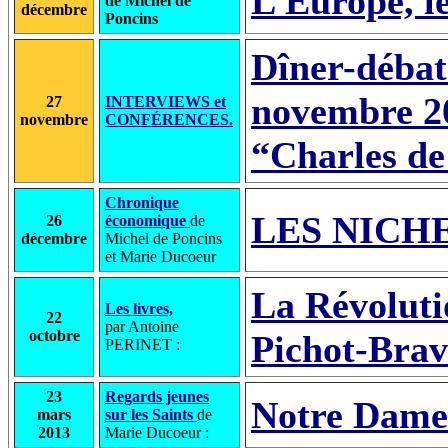
L’Europe, le
de Michel de
décembre
Poncins
Dîner-débat
novembre 2
27
INTERVIEWS et
novembre
CONFÉRENCES.
“Charles de
Chronique
LES NICHE
26
économique
de
décembre
Michel de Poncins
et Marie Ducoeur
La Révoluti
Les livres,
22
par Antoine
octobre
Pichot-Brav
PERINET :
23
Regards jeunes
Notre Dame
mars
sur les Saints
de
2013
Marie Ducoeur :