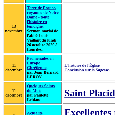
Terre de France,
royaume de Notre
Dame - toute
l'histoire en
13
témoigne.
novembre
Sermon marial de
l'abbé Louis
Vaillant du lundi
26 octobre 2020 à
Lourdes.
Promenades en
Europe
11
L'histoire de l'Église
Chrétienne,
décembre
Conclusion sur la Sagesse.
par Jean-Bernard
LEROY
Quelques Saints
Saint Placi
11
du Mois
décembre
par Paulette
Leblanc
Excellentes 
Actualité